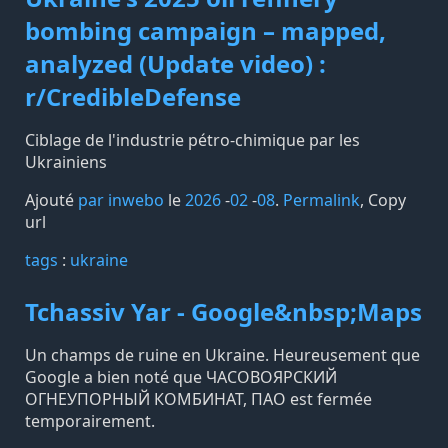
bombing campaign – mapped,
analyzed (Update video) :
r/CredibleDefense
Ciblage de l'industrie pétro-chimique par les
Ukrainiens
Ajouté
par inwebo
le
2026
-
02
-
08
.
Permalink
,
Copy
url
tags️
:
ukraine
Tchassiv Yar - Google&nbsp;Maps
Un champs de ruine en Ukraine. Heureusement que
Google a bien noté que ЧАСОВОЯРСКИЙ
ОГНЕУПОРНЫЙ КОМБИНАТ, ПАО est fermée
temporairement.