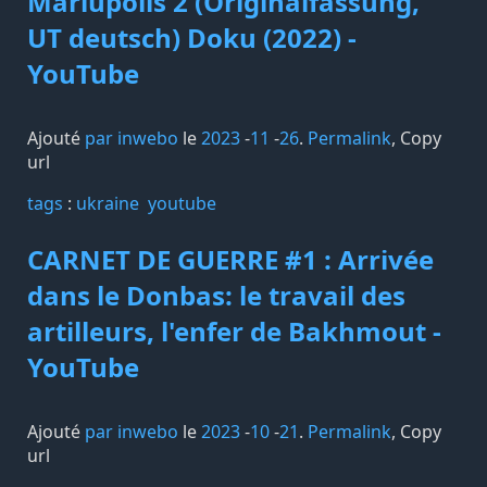
Mariupolis 2 (Originalfassung,
UT deutsch) Doku (2022) -
YouTube
Ajouté
par inwebo
le
2023
-
11
-
26
.
Permalink
,
Copy
url
tags️
:
ukraine
youtube
CARNET DE GUERRE #1 : Arrivée
dans le Donbas: le travail des
artilleurs, l'enfer de Bakhmout -
YouTube
Ajouté
par inwebo
le
2023
-
10
-
21
.
Permalink
,
Copy
url