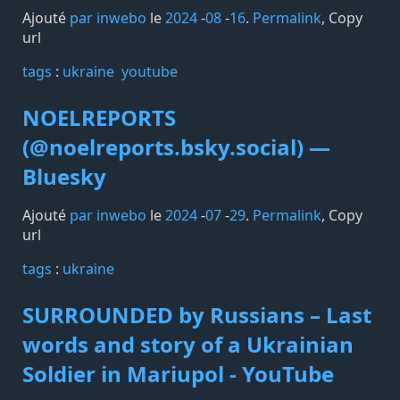
Ajouté
par inwebo
le
2024
-
08
-
16
.
Permalink
,
Copy
url
tags️
:
ukraine
youtube
NOELREPORTS
(@noelreports.bsky.social) —
Bluesky
Ajouté
par inwebo
le
2024
-
07
-
29
.
Permalink
,
Copy
url
tags️
:
ukraine
SURROUNDED by Russians – Last
words and story of a Ukrainian
Soldier in Mariupol - YouTube