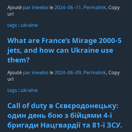
Ajouté
par inwebo
le
2024
-
06
-
11
.
Permalink
,
Copy
url
tags️
:
ukraine
What are France’s Mirage 2000-5
jets, and how can Ukraine use
them?
Ajouté
par inwebo
le
2024
-
06
-
09
.
Permalink
,
Copy
url
tags️
:
ukraine
Call of duty в Сєвєродонецьку:
один день бою з бійцями 4-ї
бригади Нацгвардії та 81-ї ЗСУ.