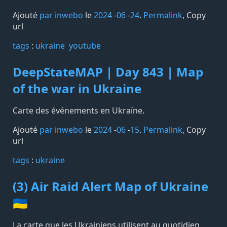
Ajouté
par inwebo
le
2024
-
06
-
24
.
Permalink
,
Copy
url
tags️
:
ukraine
youtube
DeepStateMAP | Day 843 | Map
of the war in Ukraine
Carte des événements en Ukraïne.
Ajouté
par inwebo
le
2024
-
06
-
15
.
Permalink
,
Copy
url
tags️
:
ukraine
(3) Air Raid Alert Map of Ukraine
🇺🇦
La carte que les Ukrainiens utilisent au quotidien