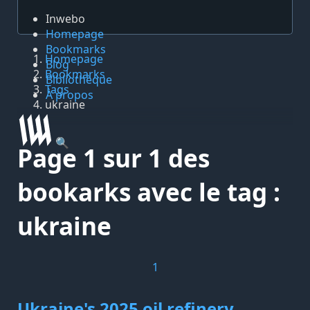
Inwebo
Homepage
Bookmarks
Homepage
Blog
Bookmarks
Bibliothèque
Tags
À propos
ukraine
🔍
Page 1 sur 1 des
bookarks avec le tag :
ukraine
1
Ukraine's 2025 oil refinery