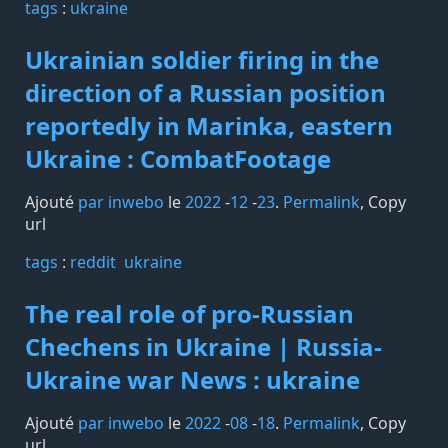
tags️
:
ukraine
Ukrainian soldier firing in the
direction of a Russian position
reportedly in Marinka, eastern
Ukraine : CombatFootage
Ajouté
par inwebo
le
2022
-
12
-
23
.
Permalink
,
Copy
url
tags️
:
reddit
ukraine
The real role of pro-Russian
Chechens in Ukraine | Russia-
Ukraine war News : ukraine
Ajouté
par inwebo
le
2022
-
08
-
18
.
Permalink
,
Copy
url