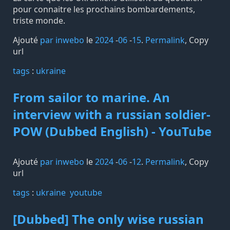
pour connaitre les prochains bombardements,
triste monde.
Ajouté
par inwebo
le
2024
-
06
-
15
.
Permalink
,
Copy
url
tags️
:
ukraine
From sailor to marine. An
interview with a russian soldier-
POW (Dubbed English) - YouTube
Ajouté
par inwebo
le
2024
-
06
-
12
.
Permalink
,
Copy
url
tags️
:
ukraine
youtube
[Dubbed] The only wise russian