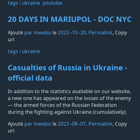
tags️
:
ukraine
youtube
20 DAYS IN MARIUPOL - DOC NYC
Ajouté
par inwebo
le
2023
-
10
-
20
.
Permalink
,
Copy
url
tags️
:
ukraine
Casualties of Russia in Ukraine -
official data
In addition to the statistics available on our website,
a new one has appeared on the losses of the enemy
— the armed forces of the Russian Federation
during the fighting against Ukraine (cumulatively).
Ajouté
par inwebo
le
2023
-
08
-
07
.
Permalink
,
Copy
url