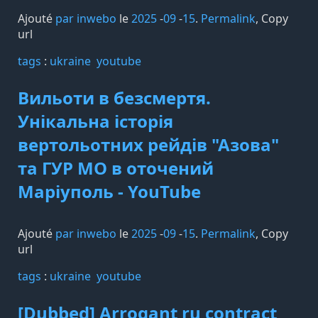
Ajouté
par inwebo
le
2025
-
09
-
15
.
Permalink
,
Copy
url
tags️
:
ukraine
youtube
Вильоти в безсмертя.
Унікальна історія
вертольотних рейдів "Азова"
та ГУР МО в оточений
Маріуполь - YouTube
Ajouté
par inwebo
le
2025
-
09
-
15
.
Permalink
,
Copy
url
tags️
:
ukraine
youtube
[Dubbed] Arrogant ru contract