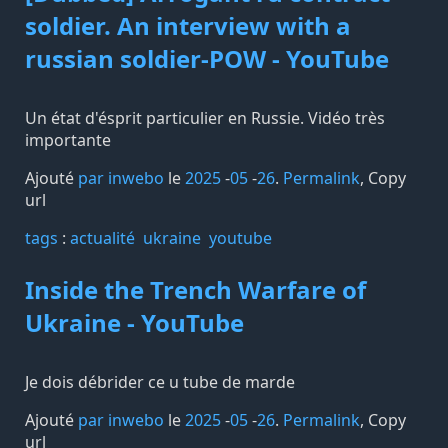
soldier. An interview with a
russian soldier-POW - YouTube
Un état d'ésprit particulier en Russie. Vidéo très
importante
Ajouté
par inwebo
le
2025
-
05
-
26
.
Permalink
,
Copy
url
tags️
:
actualité
ukraine
youtube
Inside the Trench Warfare of
Ukraine - YouTube
Je dois débrider ce u tube de marde
Ajouté
par inwebo
le
2025
-
05
-
26
.
Permalink
,
Copy
url