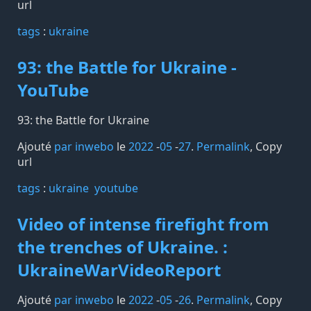
url
tags️
:
ukraine
93: the Battle for Ukraine -
YouTube
93: the Battle for Ukraine
Ajouté
par inwebo
le
2022
-
05
-
27
.
Permalink
,
Copy
url
tags️
:
ukraine
youtube
Video of intense firefight from
the trenches of Ukraine. :
UkraineWarVideoReport
Ajouté
par inwebo
le
2022
-
05
-
26
.
Permalink
,
Copy