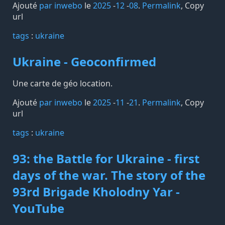
Ajouté
par inwebo
le
2025
-
12
-
08
.
Permalink
,
Copy
url
tags️
:
ukraine
Ukraine - Geoconfirmed
Une carte de géo location.
Ajouté
par inwebo
le
2025
-
11
-
21
.
Permalink
,
Copy
url
tags️
:
ukraine
93: the Battle for Ukraine - first
days of the war. Тhe story of the
93rd Brigade Kholodny Yar -
YouTube