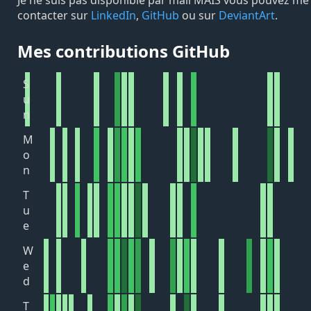
Je ne suis pas disponible par mail MAIS vous pouvez me
contacter sur
LinkedIn
,
GitHub
ou sur
DeviantArt
.
Mes contributions GitHub
S
u
n
M
o
n
T
u
e
W
e
d
T