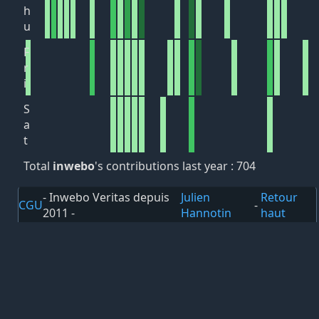
h
u
F
r
i
S
a
t
Total
inwebo
's contributions last year : 704
- Inwebo Veritas depuis
Julien
Retour
CGU
-
2011 -
Hannotin
haut