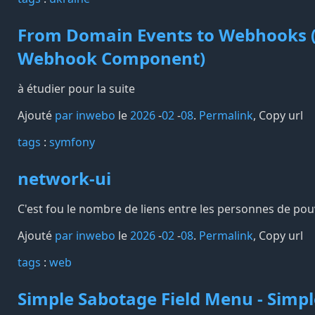
From Domain Events to Webhooks 
Webhook Component)
à étudier pour la suite
Ajouté
par inwebo
le
2026
-
02
-
08
.
Permalink
,
Copy url
tags️
:
symfony
network-ui
C'est fou le nombre de liens entre les personnes de pouv
Ajouté
par inwebo
le
2026
-
02
-
08
.
Permalink
,
Copy url
tags️
:
web
Simple Sabotage Field Menu - Simp