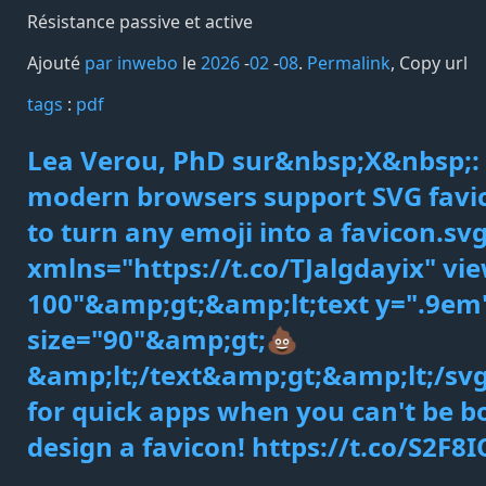
Résistance passive et active
Ajouté
par inwebo
le
2026
-
02
-
08
.
Permalink
,
Copy url
tags️
:
pdf
Lea Verou, PhD sur&nbsp;X&nbsp;: 
modern browsers support SVG favic
to turn any emoji into a favicon.sv
xmlns="https://t.co/TJalgdayix" vi
100"&amp;gt;&amp;lt;text y=".9em"
size="90"&amp;gt;💩
&amp;lt;/text&amp;gt;&amp;lt;/sv
for quick apps when you can't be b
design a favicon! https://t.co/S2F8