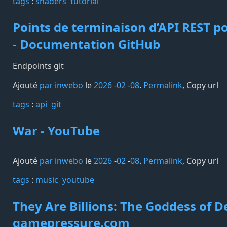
tags️
:
shaders
tutorial
Points de terminaison d’API REST p
- Documentation GitHub
Endpoints git
Ajouté
par inwebo
le
2026
-
02
-
08
.
Permalink
,
Copy url
tags️
:
api
git
War - YouTube
Ajouté
par inwebo
le
2026
-
02
-
08
.
Permalink
,
Copy url
tags️
:
music
youtube
They Are Billions: The Goddess of De
gamepressure.com