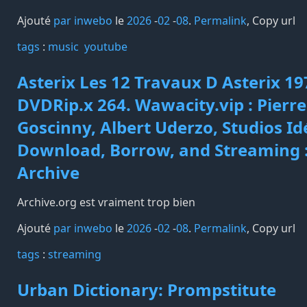
Ajouté
par inwebo
le
2026
-
02
-
08
.
Permalink
,
Copy url
tags️
:
music
youtube
Asterix Les 12 Travaux D Asterix 19
DVDRip.x 264. Wawacity.vip : Pierre
Goscinny, Albert Uderzo, Studios Idé
Download, Borrow, and Streaming :
Archive
Archive.org est vraiment trop bien
Ajouté
par inwebo
le
2026
-
02
-
08
.
Permalink
,
Copy url
tags️
:
streaming
Urban Dictionary: Prompstitute