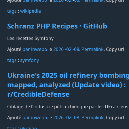
Ajouté
par inwebo
le
2026
-
02
-
08
.
Permalink
,
Copy url
tags️
:
wikipedia
Schranz PHP Recipes · GitHub
Les recettes Symfony
Ajouté
par inwebo
le
2026
-
02
-
08
.
Permalink
,
Copy url
tags️
:
symfony
Ukraine's 2025 oil refinery bombin
mapped, analyzed (Update video) :
r/CredibleDefense
Ciblage de l'industrie pétro-chimique par les Ukrainiens
Ajouté
par inwebo
le
2026
-
02
-
08
.
Permalink
,
Copy url
tags️
:
ukraine