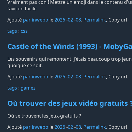
Vraiment pas con ! Mettre un emoji dans le contenu d'u
favicon facile
Ajouté
par inwebo
le
2026
-
02
-
08
.
Permalink
,
Copy url
tags️
:
css
Castle of the Winds (1993) - Moby
Les souvenirs qui remontent, j'étais beaucoup trop je
quoique ce soit.
Ajouté
par inwebo
le
2026
-
02
-
08
.
Permalink
,
Copy url
tags️
:
gamez
Où trouver des jeux vidéo gratuits ?
Où se trouvent les jeux-gratuits ?
Ajouté
par inwebo
le
2026
-
02
-
08
.
Permalink
,
Copy url