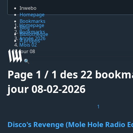
Inwebo
Homepage
Bookmarks
Homepage
Blog
Bookmarks
Bibliothèque
Année 2026
À propos
Mois 02
Jour 08
🔍
Page 1 / 1 des 22 bookm
jour 08-02-2026
1
Disco's Revenge (Mole Hole Radio Ed