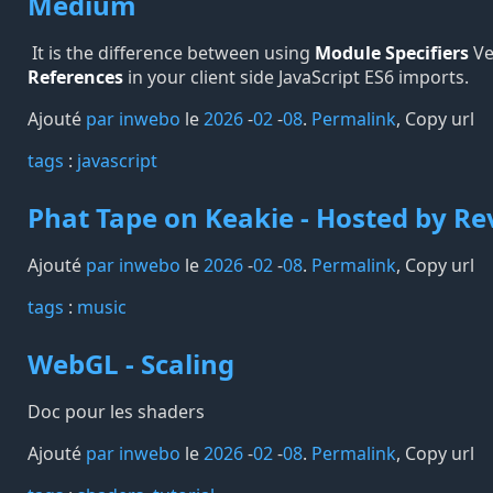
Medium
It is the difference between using
Module Specifiers
Ve
References
in your client side JavaScript ES6 imports.
Ajouté
par inwebo
le
2026
-
02
-
08
.
Permalink
,
Copy url
tags️
:
javascript
Phat Tape on Keakie - Hosted by Re
Ajouté
par inwebo
le
2026
-
02
-
08
.
Permalink
,
Copy url
tags️
:
music
WebGL - Scaling
Doc pour les shaders
Ajouté
par inwebo
le
2026
-
02
-
08
.
Permalink
,
Copy url