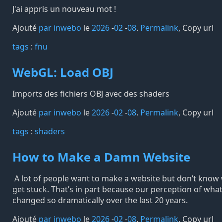
J'ai appris un nouveau mot !
Ajouté
par inwebo
le
2026
-
02
-
08
.
Permalink
,
Copy url
tags️
:
fnu
WebGL: Load OBJ
Imports des fichiers OBJ avec des shaders
Ajouté
par inwebo
le
2026
-
02
-
08
.
Permalink
,
Copy url
tags️
:
shaders
How to Make a Damn Website
A lot of people want to make a website but don’t know 
get stuck. That’s in part because our perception of wha
changed so dramatically over the last 20 years.
Ajouté
par inwebo
le
2026
-
02
-
08
.
Permalink
,
Copy url