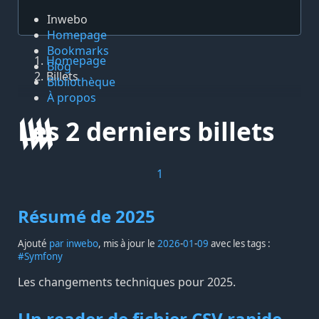
Inwebo
Homepage
Bookmarks
Homepage
Blog
Billets
Bibliothèque
À propos
Les 2 derniers billets
1
Résumé de 2025
Ajouté
par inwebo
, mis à jour le
2026
-
01
-
09
avec les tags :
#Symfony
Les changements techniques pour 2025.
Un reader de fichier CSV rapide