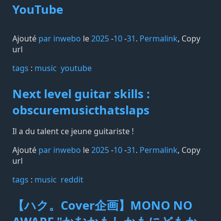
YouTube
Ajouté
par inwebo
le
2025
-
10
-
31
.
Permalink
,
Copy
url
tags️
:
music
youtube
Next level guitar skills :
obscuremusicthatslaps
Il a du talent ce jeune guitariste !
Ajouté
par inwebo
le
2025
-
10
-
31
.
Permalink
,
Copy
url
tags️
:
music
reddit
【ハク。Cover企画】MONO NO