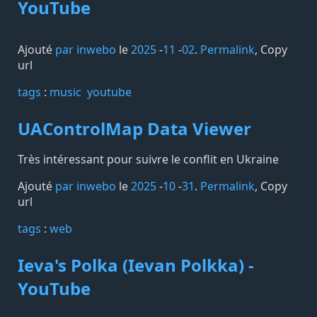
YouTube
Ajouté
par inwebo
le
2025
-
11
-
02
.
Permalink
,
Copy
url
tags️
:
music
youtube
UAControlMap Data Viewer
Très intéressant pour suivre le conflit en Ukraine
Ajouté
par inwebo
le
2025
-
10
-
31
.
Permalink
,
Copy
url
tags️
:
web
Ieva's Polka (Ievan Polkka) -
YouTube