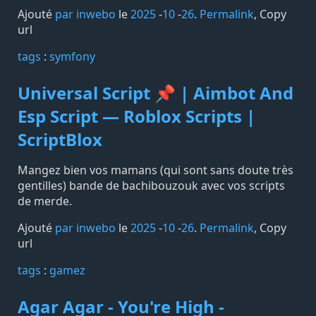
Ajouté
par inwebo
le
2025
-
10
-
26
.
Permalink
,
Copy
url
tags️
:
symfony
Universal Script 📌 | Aimbot And
Esp Script — Roblox Scripts |
ScriptBlox
Mangez bien vos mamans (qui sont sans doute très
gentilles) bande de bachibouzouk avec vos scripts
de merde.
Ajouté
par inwebo
le
2025
-
10
-
26
.
Permalink
,
Copy
url
tags️
:
gamez
Agar Agar - You're High -