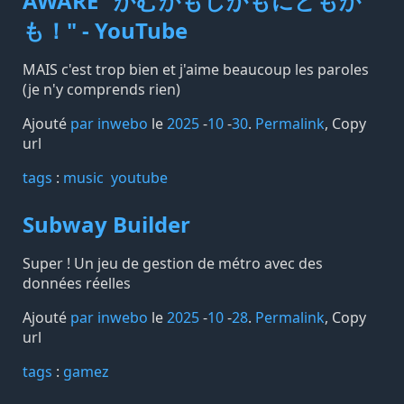
AWARE "かむかもしかもにどもか
も！" - YouTube
MAIS c'est trop bien et j'aime beaucoup les paroles
(je n'y comprends rien)
Ajouté
par inwebo
le
2025
-
10
-
30
.
Permalink
,
Copy
url
tags️
:
music
youtube
Subway Builder
Super ! Un jeu de gestion de métro avec des
données réelles
Ajouté
par inwebo
le
2025
-
10
-
28
.
Permalink
,
Copy
url
tags️
:
gamez