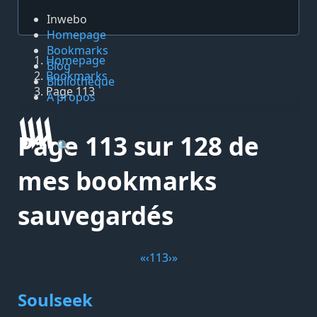
Inwebo
Homepage
Bookmarks
Homepage
Blog
Bookmarks
Bibliothèque
Page 113
À propos
Page 113 sur 128 de
🔍
mes bookmarks
sauvegardés
«
‹
113
›
»
Soulseek