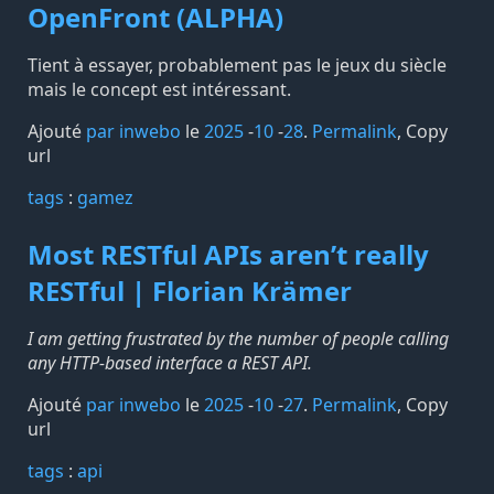
OpenFront (ALPHA)
Tient à essayer, probablement pas le jeux du siècle
mais le concept est intéressant.
Ajouté
par inwebo
le
2025
-
10
-
28
.
Permalink
,
Copy
url
tags️
:
gamez
Most RESTful APIs aren’t really
RESTful | Florian Krämer
I am getting frustrated by the number of people calling
any HTTP-based interface a REST API.
Ajouté
par inwebo
le
2025
-
10
-
27
.
Permalink
,
Copy
url
tags️
:
api