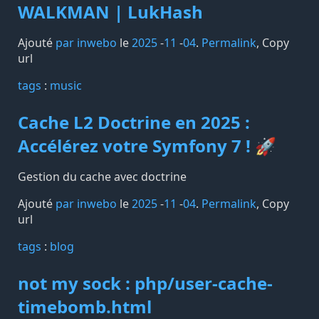
WALKMAN | LukHash
Ajouté
par inwebo
le
2025
-
11
-
04
.
Permalink
,
Copy
url
tags️
:
music
Cache L2 Doctrine en 2025 :
Accélérez votre Symfony 7 ! 🚀
Gestion du cache avec doctrine
Ajouté
par inwebo
le
2025
-
11
-
04
.
Permalink
,
Copy
url
tags️
:
blog
not my sock : php/user-cache-
timebomb.html