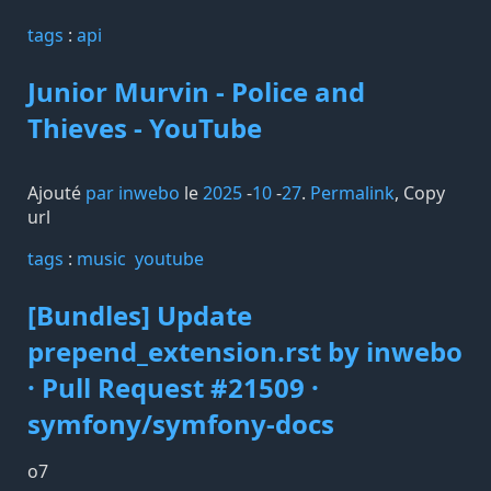
tags️
:
api
Junior Murvin - Police and
Thieves - YouTube
Ajouté
par inwebo
le
2025
-
10
-
27
.
Permalink
,
Copy
url
tags️
:
music
youtube
[Bundles] Update
prepend_extension.rst by inwebo
· Pull Request #21509 ·
symfony/symfony-docs
o7