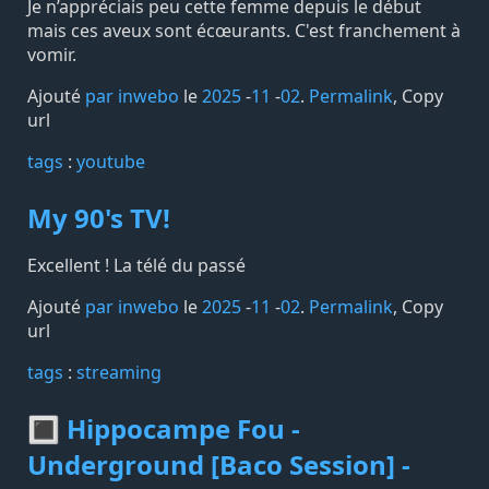
Je n’appréciais peu cette femme depuis le début
mais ces aveux sont écœurants. C'est franchement à
vomir.
Ajouté
par inwebo
le
2025
-
11
-
02
.
Permalink
,
Copy
url
tags️
:
youtube
My 90's TV!
Excellent ! La télé du passé
Ajouté
par inwebo
le
2025
-
11
-
02
.
Permalink
,
Copy
url
tags️
:
streaming
🔳 Hippocampe Fou -
Underground [Baco Session] -