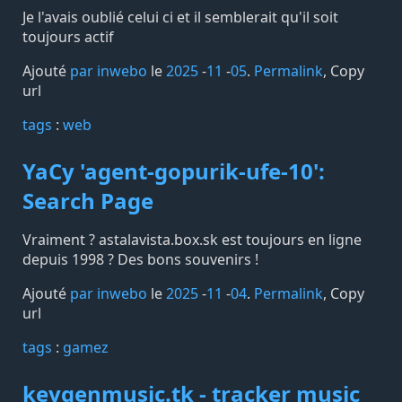
Je l'avais oublié celui ci et il semblerait qu'il soit
toujours actif
Ajouté
par inwebo
le
2025
-
11
-
05
.
Permalink
,
Copy
url
tags️
:
web
YaCy 'agent-gopurik-ufe-10':
Search Page
Vraiment ? astalavista.box.sk est toujours en ligne
depuis 1998 ? Des bons souvenirs !
Ajouté
par inwebo
le
2025
-
11
-
04
.
Permalink
,
Copy
url
tags️
:
gamez
keygenmusic.tk - tracker music