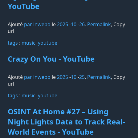
YouTube
Ajouté
par inwebo
le
2025
-
10
-
26
.
Permalink
,
Copy
url
tags️
:
music
youtube
Crazy On You - YouTube
Ajouté
par inwebo
le
2025
-
10
-
25
.
Permalink
,
Copy
url
tags️
:
music
youtube
OSINT At Home #27 – Using
Night Lights Data to Track Real-
World Events - YouTube