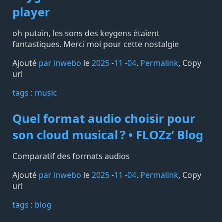
player
oh putain, les sons des keygens étaient
fantastiques. Merci moi pour cette nostalgie
Ajouté
par inwebo
le
2025
-
11
-
04
.
Permalink
,
Copy
url
tags️
:
music
Quel format audio choisir pour
son cloud musical ? • FLOZzʼ Blog
Comparatif des formats audios
Ajouté
par inwebo
le
2025
-
11
-
04
.
Permalink
,
Copy
url
tags️
:
blog