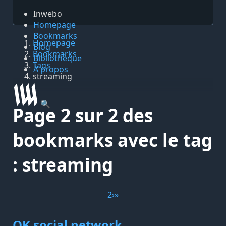
Inwebo
Homepage
Bookmarks
Homepage
Blog
Bookmarks
Bibliothèque
Tags
À propos
streaming
🔍
Page 2 sur 2 des
bookmarks avec le tag
: streaming
2
›
»
OK social network.