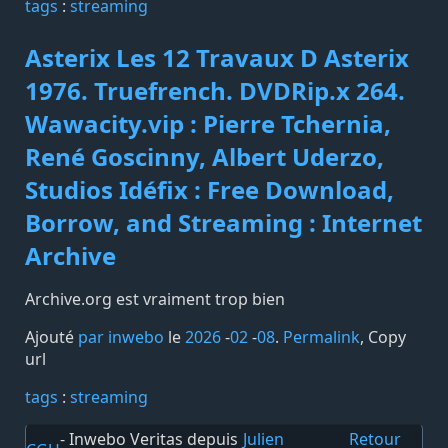
tags️
:
streaming
Asterix Les 12 Travaux D Asterix
1976. Truefrench. DVDRip.x 264.
Wawacity.vip : Pierre Tchernia,
René Goscinny, Albert Uderzo,
Studios Idéfix : Free Download,
Borrow, and Streaming : Internet
Archive
Archive.org est vraiment trop bien
Ajouté
par inwebo
le
2026
-
02
-
08
.
Permalink
,
Copy
url
tags️
:
streaming
- Inwebo Veritas depuis
Julien
Retour