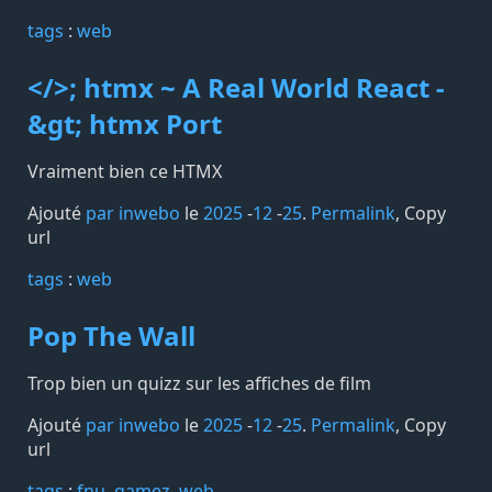
tags️
:
web
</>; htmx ~ A Real World React -
&gt; htmx Port
Vraiment bien ce HTMX
Ajouté
par inwebo
le
2025
-
12
-
25
.
Permalink
,
Copy
url
tags️
:
web
Pop The Wall
Trop bien un quizz sur les affiches de film
Ajouté
par inwebo
le
2025
-
12
-
25
.
Permalink
,
Copy
url
tags️
:
fnu
gamez
web