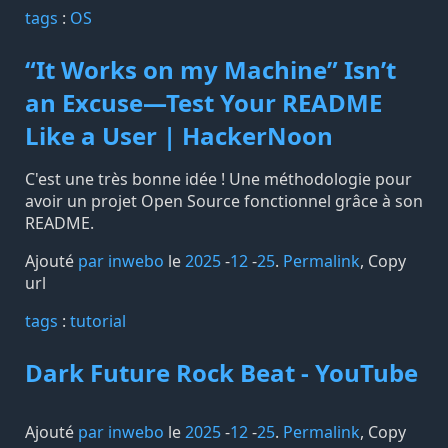
tags️
:
OS
“It Works on my Machine” Isn’t
an Excuse—Test Your README
Like a User | HackerNoon
C'est une très bonne idée ! Une méthodologie pour
avoir un projet Open Source fonctionnel grâce à son
README.
Ajouté
par inwebo
le
2025
-
12
-
25
.
Permalink
,
Copy
url
tags️
:
tutorial
Dark Future Rock Beat - YouTube
Ajouté
par inwebo
le
2025
-
12
-
25
.
Permalink
,
Copy