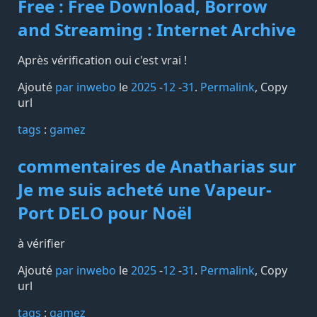
Free : Free Download, Borrow
and Streaming : Internet Archive
Après vérification oui c'est vrai !
Ajouté
par inwebo
le
2025
-
12
-
31
.
Permalink
,
Copy
url
tags️
:
gamez
commentaires de Anatharias sur
Je me suis acheté une Vapeur-
Port DELO pour Noël
à vérifier
Ajouté
par inwebo
le
2025
-
12
-
31
.
Permalink
,
Copy
url
tags️
:
gamez