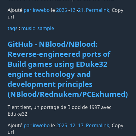
Ajouté
par inwebo
le
2025
-
12
-
21
.
Permalink
,
Copy
url
tags️
:
music
sample
GitHub - NBlood/NBlood:
Reverse-engineered ports of
Build games using EDuke32
engine technology and
development principles
(NBlood/Rednukem/PCExhumed)
Tient tient, un portage de Blood de 1997 avec
Eduke32.
Ajouté
par inwebo
le
2025
-
12
-
17
.
Permalink
,
Copy
url