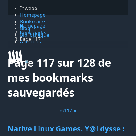
Inwebo
Homepage
Bookmarks
Homepage
Blog
Bookmarks
Bibliothèque
Page 117
À propos
Page 117 sur 128 de
🔍
mes bookmarks
sauvegardés
«
‹
117
›
»
Native Linux Games. Y@Ldysse :