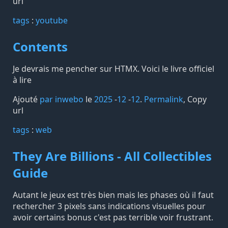
url
tags️
:
youtube
Contents
Je devrais me pencher sur HTMX. Voici le livre officiel
à lire
Ajouté
par inwebo
le
2025
-
12
-
12
.
Permalink
,
Copy
url
tags️
:
web
They Are Billions - All Collectibles
Guide
Autant le jeux est très bien mais les phases où il faut
rechercher 3 pixels sans indications visuelles pour
avoir certains bonus c'est pas terrible voir frustrant.