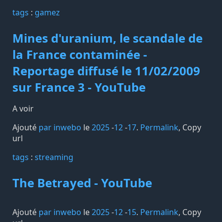
tags️
:
gamez
Mines d'uranium, le scandale de
la France contaminée -
Reportage diffusé le 11/02/2009
sur France 3 - YouTube
A voir
Ajouté
par inwebo
le
2025
-
12
-
17
.
Permalink
,
Copy
url
tags️
:
streaming
The Betrayed - YouTube
Ajouté
par inwebo
le
2025
-
12
-
15
.
Permalink
,
Copy