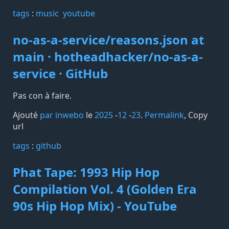
tags️
:
music
youtube
no-as-a-service/reasons.json at
main · hotheadhacker/no-as-a-
service · GitHub
Pas con à faire.
Ajouté
par inwebo
le
2025
-
12
-
23
.
Permalink
,
Copy
url
tags️
:
github
Phat Tape: 1993 Hip Hop
Compilation Vol. 4 (Golden Era
90s Hip Hop Mix) - YouTube