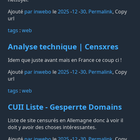
Ajouté
par inwebo
le
2025
-
12
-
30
.
Permalink
,
Copy
url
tags️
:
web
Analyse technique | Censxres
Idem que juste avant mais en France ce coup ci !
Ajouté
par inwebo
le
2025
-
12
-
30
.
Permalink
,
Copy
url
tags️
:
web
CUII Liste - Gesperrte Domains
Liste de site censurés en Allemagne donc à voir il
doit y avoir des choses intéressantes.
Ajouté
par inwebo
le
2025
-
12
-
30
.
Permalink
,
Copy