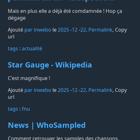
Mais en plus elle a déjà été comdamnée ! Hop ça
dégage
Ajouté
par inwebo
le
2025
-
12
-
22
.
Permalink
,
Copy
url
tags️
:
actualité
Star Gauge - Wikipedia
C'est magnifique !
Ajouté
par inwebo
le
2025
-
12
-
22
.
Permalink
,
Copy
url
tags️
:
fnu
News | WhoSampled
Comment retrouver les samples des chansons.