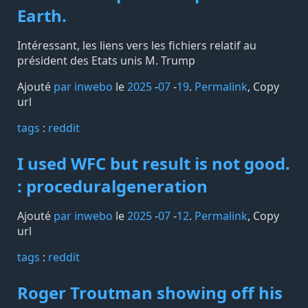
Earth.
Intéressant, les liens vers les fichiers relatif au
président des Etats unis M. Trump
Ajouté
par inwebo
le
2025
-
07
-
19
.
Permalink
,
Copy
url
tags️
:
reddit
I used WFC but result is not good.
: proceduralgeneration
Ajouté
par inwebo
le
2025
-
07
-
12
.
Permalink
,
Copy
url
tags️
:
reddit
Roger Troutman showing off his