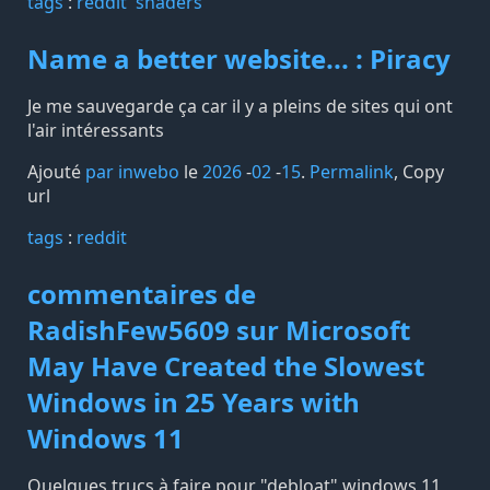
tags️
:
reddit
shaders
Name a better website... : Piracy
Je me sauvegarde ça car il y a pleins de sites qui ont
l'air intéressants
Ajouté
par inwebo
le
2026
-
02
-
15
.
Permalink
,
Copy
url
tags️
:
reddit
commentaires de
RadishFew5609 sur Microsoft
May Have Created the Slowest
Windows in 25 Years with
Windows 11
Quelques trucs à faire pour "debloat" windows 11