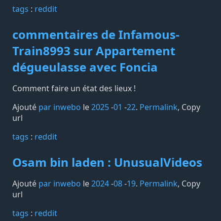
tags️
:
reddit
commentaires de Infamous-
Train8993 sur Appartement
dégueulasse avec Foncia
Comment faire un état des lieux !
Ajouté
par inwebo
le
2025
-
01
-
22
.
Permalink
,
Copy
url
tags️
:
reddit
Osam bin laden : UnusualVideos
Ajouté
par inwebo
le
2024
-
08
-
19
.
Permalink
,
Copy
url
tags️
:
reddit