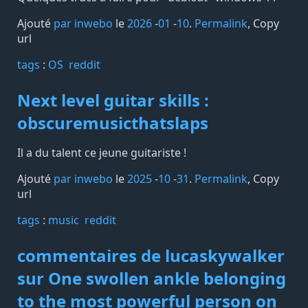
Ajouté
par inwebo
le
2026
-
01
-
10
.
Permalink
,
Copy
url
tags️
:
OS
reddit
Next level guitar skills :
obscuremusicthatslaps
Il a du talent ce jeune guitariste !
Ajouté
par inwebo
le
2025
-
10
-
31
.
Permalink
,
Copy
url
tags️
:
music
reddit
commentaires de lucaskywalker
sur One swollen ankle belonging
to the most powerful person on