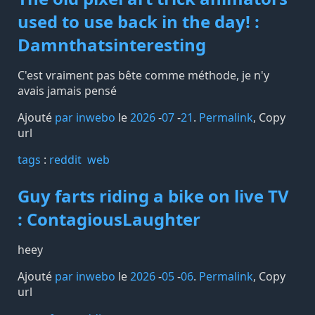
used to use back in the day! :
Damnthatsinteresting
C'est vraiment pas bête comme méthode, je n'y
avais jamais pensé
Ajouté
par inwebo
le
2026
-
07
-
21
.
Permalink
,
Copy
url
tags️
:
reddit
web
Guy farts riding a bike on live TV
: ContagiousLaughter
heey
Ajouté
par inwebo
le
2026
-
05
-
06
.
Permalink
,
Copy
url