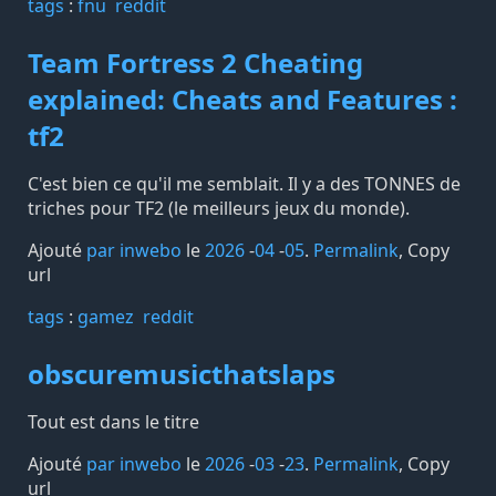
tags️
:
fnu
reddit
Team Fortress 2 Cheating
explained: Cheats and Features :
tf2
C'est bien ce qu'il me semblait. Il y a des TONNES de
triches pour TF2 (le meilleurs jeux du monde).
Ajouté
par inwebo
le
2026
-
04
-
05
.
Permalink
,
Copy
url
tags️
:
gamez
reddit
obscuremusicthatslaps
Tout est dans le titre
Ajouté
par inwebo
le
2026
-
03
-
23
.
Permalink
,
Copy
url