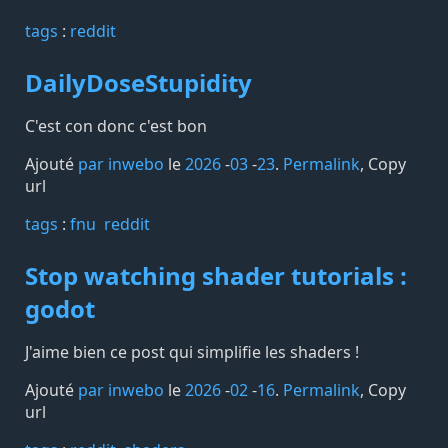
tags️
:
reddit
DailyDoseStupidity
C'est con donc c'est bon
Ajouté
par inwebo
le
2026
-
03
-
23
.
Permalink
,
Copy
url
tags️
:
fnu
reddit
Stop watching shader tutorials :
godot
J'aime bien ce post qui simplifie les shaders !
Ajouté
par inwebo
le
2026
-
02
-
16
.
Permalink
,
Copy
url