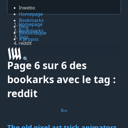
Inwebo
Homepage
Bookmarks
Homepage
Blog
Bookmarks
Bibliothèque
Tags
À propos
reddit
🔍
Page 6 sur 6 des
bookarks avec le tag :
reddit
6
›
»
The old pixel art trick animators