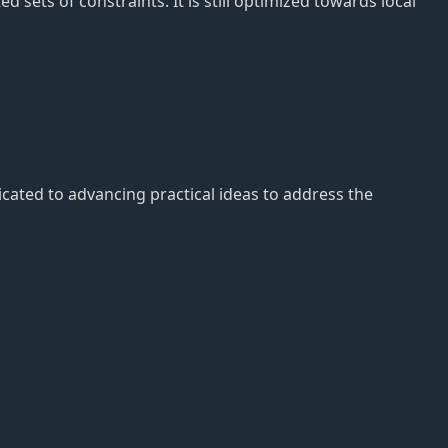
 sets of constraints. It is still optimized towards local
dicated to advancing practical ideas to address the