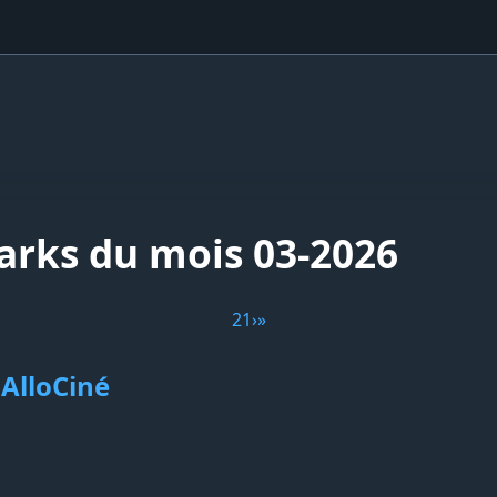
arks du mois 03-2026
2
1
›
»
 AlloCiné