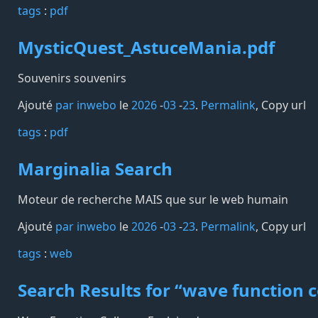
tags️
:
pdf
MysticQuest_AstuceMania.pdf
Souvenirs souvenirs
Ajouté
par inwebo
le
2026
-
03
-
23
.
Permalink
,
Copy url
tags️
:
pdf
Marginalia Search
Moteur de recherche MAIS que sur le web humain
Ajouté
par inwebo
le
2026
-
03
-
23
.
Permalink
,
Copy url
tags️
:
web
Search Results for “wave function 