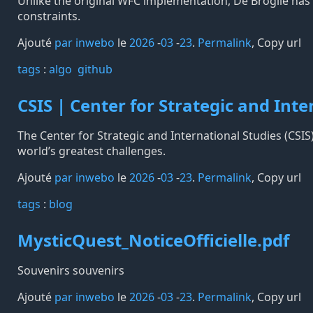
Unlike the original WFC implementation, De Broglie has fu
constraints.
Ajouté
par inwebo
le
2026
-
03
-
23
.
Permalink
,
Copy url
tags️
:
algo
github
CSIS | Center for Strategic and Inte
The Center for Strategic and International Studies (CSIS
world’s greatest challenges.
Ajouté
par inwebo
le
2026
-
03
-
23
.
Permalink
,
Copy url
tags️
:
blog
MysticQuest_NoticeOfficielle.pdf
Souvenirs souvenirs
Ajouté
par inwebo
le
2026
-
03
-
23
.
Permalink
,
Copy url