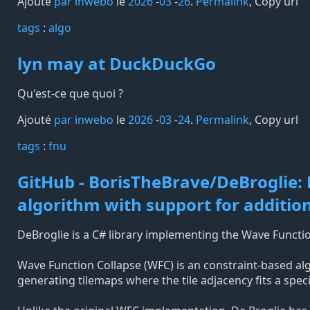
Ajouté
par inwebo
le
2026
-
03
-
26
.
Permalink
,
Copy url
tags️
:
algo
lyn may at DuckDuckGo
Qu'est-ce que quoi ?
Ajouté
par inwebo
le
2026
-
03
-
24
.
Permalink
,
Copy url
tags️
:
fnu
GitHub - BorisTheBrave/DeBroglie: 
algorithm with support for addition
DeBroglie is a C# library implementing the Wave Functio
Wave Function Collapse (WFC) is an constraint-based algo
generating tilemaps where the tile adjacency fits a speci