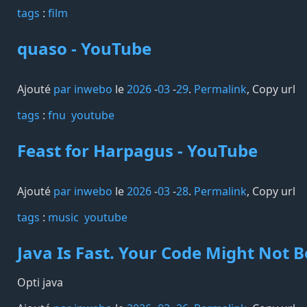
tags️
:
film
quaso - YouTube
Ajouté
par inwebo
le
2026
-
03
-
29
.
Permalink
,
Copy url
tags️
:
fnu
youtube
Feast for Harpagus - YouTube
Ajouté
par inwebo
le
2026
-
03
-
28
.
Permalink
,
Copy url
tags️
:
music
youtube
Java Is Fast. Your Code Might Not B
Opti java