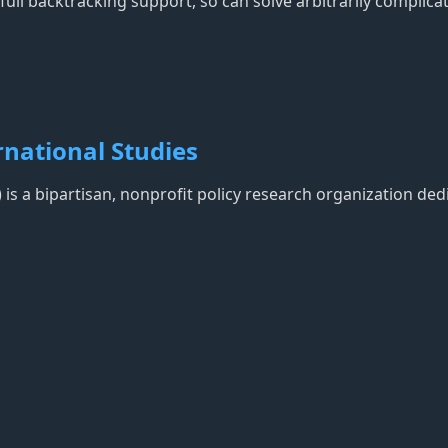
ll backtracking support, so can solve arbitrarily complicated
rnational Studies
) is a bipartisan, nonprofit policy research organization de