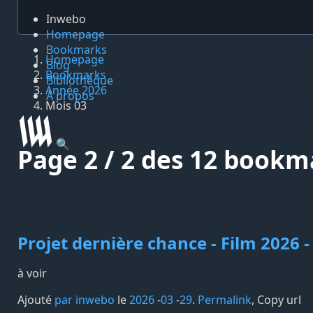
Inwebo
Homepage
Bookmarks
Homepage
Blog
Bookmarks
Bibliothèque
Année 2026
À propos
Mois 03
🔍
Page 2 / 2 des 12 bookm
Projet dernière chance - Film 2026 -
à voir
Ajouté
par inwebo
le
2026
-
03
-
29
.
Permalink
,
Copy url