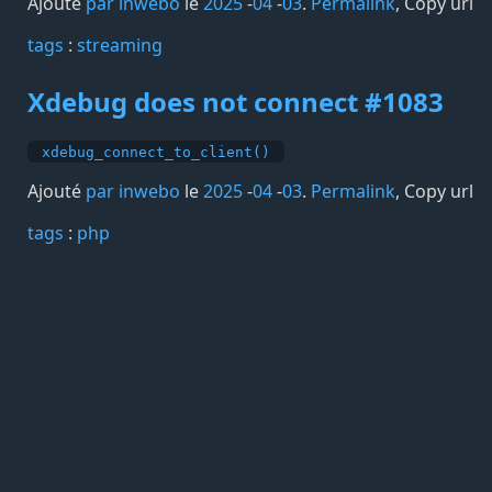
Ajouté
par inwebo
le
2025
-
04
-
03
.
Permalink
,
Copy url
tags️
:
streaming
Xdebug does not connect #1083
xdebug_connect_to_client()
Ajouté
par inwebo
le
2025
-
04
-
03
.
Permalink
,
Copy url
tags️
:
php