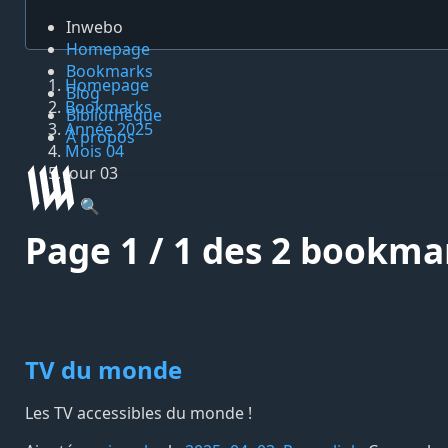
Inwebo
Homepage
Bookmarks
Homepage
Blog
Bookmarks
Bibliothèque
Année 2025
À propos
Mois 04
Jour 03
🔍
Page 1 / 1 des 2 bookma
TV du monde
Les TV accessibles du monde !