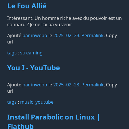
Le Fou Allié
Intéressant. Un homme riche avec du pouvoir est un
connard ? Je ne l'ai pa vu venir.
Ajouté
par inwebo
le
2025
-
02
-
23
.
Permalink
,
Copy
url
tags️
:
streaming
You I - YouTube
Ajouté
par inwebo
le
2025
-
02
-
23
.
Permalink
,
Copy
url
tags️
:
music
youtube
Install Parabolic on Linux |
Flathub