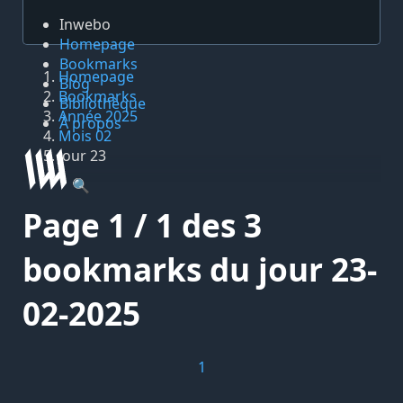
Inwebo
Homepage
Bookmarks
Homepage
Blog
Bookmarks
Bibliothèque
Année 2025
À propos
Mois 02
Jour 23
🔍
Page 1 / 1 des 3
bookmarks du jour 23-
02-2025
1