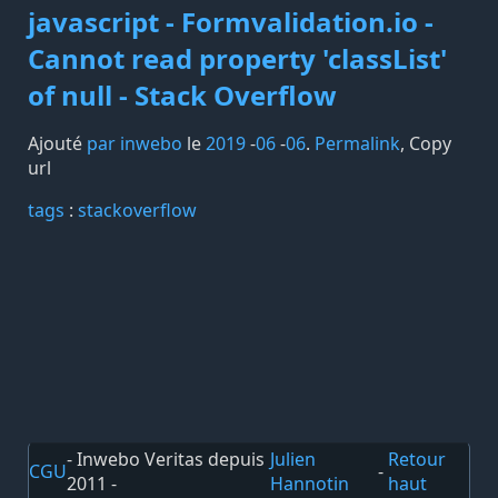
javascript - Formvalidation.io -
Cannot read property 'classList'
of null - Stack Overflow
Ajouté
par inwebo
le
2019
-
06
-
06
.
Permalink
,
Copy
url
tags️
:
stackoverflow
- Inwebo Veritas depuis
Julien
Retour
CGU
-
2011 -
Hannotin
haut