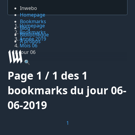
Inwebo
Homepage
Bookmarks
Homepage
Blog
Bookmarks
Bibliothèque
Année 2019
À propos
Mois 06
Jour 06
🔍
Page 1 / 1 des 1
bookmarks du jour 06-
06-2019
1