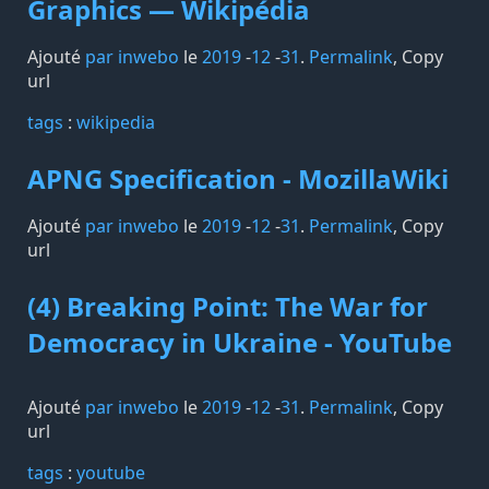
Graphics — Wikipédia
Ajouté
par inwebo
le
2019
-
12
-
31
.
Permalink
,
Copy
url
tags️
:
wikipedia
APNG Specification - MozillaWiki
Ajouté
par inwebo
le
2019
-
12
-
31
.
Permalink
,
Copy
url
(4) Breaking Point: The War for
Democracy in Ukraine - YouTube
Ajouté
par inwebo
le
2019
-
12
-
31
.
Permalink
,
Copy
url
tags️
:
youtube