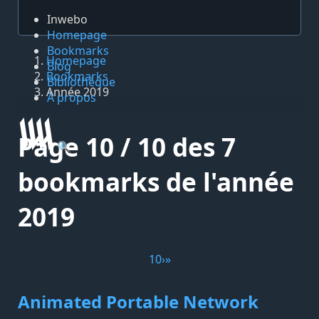
Inwebo
Homepage
Bookmarks
Homepage
Blog
Bookmarks
Bibliothèque
Année 2019
À propos
Page 10 / 10 des 7
🔍
bookmarks de l'année
2019
10
›
»
Animated Portable Network