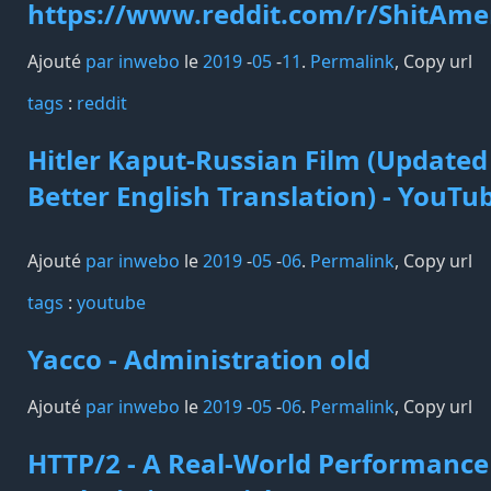
https://www.reddit.com/r/ShitAme
Ajouté
par inwebo
le
2019
-
05
-
11
.
Permalink
,
Copy url
tags️
:
reddit
Hitler Kaput-Russian Film (Updated
Better English Translation) - YouTu
Ajouté
par inwebo
le
2019
-
05
-
06
.
Permalink
,
Copy url
tags️
:
youtube
Yacco - Administration old
Ajouté
par inwebo
le
2019
-
05
-
06
.
Permalink
,
Copy url
HTTP/2 - A Real-World Performance