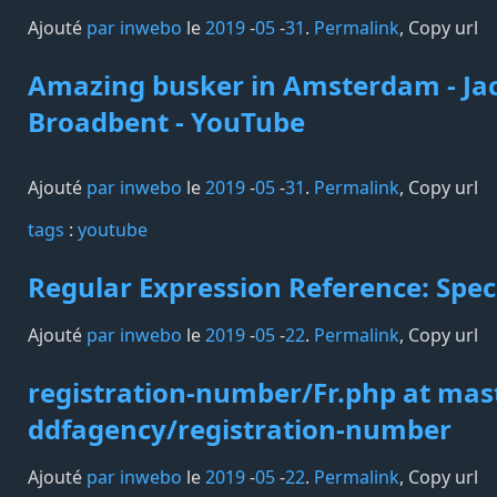
Ajouté
par inwebo
le
2019
-
05
-
31
.
Permalink
,
Copy url
Amazing busker in Amsterdam - Ja
Broadbent - YouTube
Ajouté
par inwebo
le
2019
-
05
-
31
.
Permalink
,
Copy url
tags️
:
youtube
Regular Expression Reference: Spec
Ajouté
par inwebo
le
2019
-
05
-
22
.
Permalink
,
Copy url
registration-number/Fr.php at mast
ddfagency/registration-number
Ajouté
par inwebo
le
2019
-
05
-
22
.
Permalink
,
Copy url