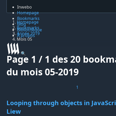
Inwebo
Homepage
Bookmarks
Homepage
Blog
Bookmarks
Bibliothèque
Année 2019
À propos
Mois 05
🔍
Page 1 / 1 des 20 bookm
du mois 05-2019
1
Looping through objects in JavaScrip
Liew