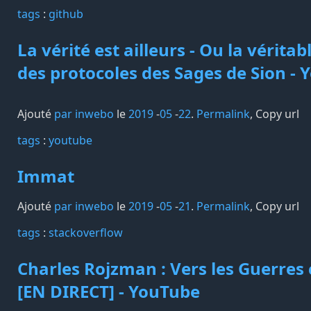
tags️
:
github
La vérité est ailleurs - Ou la véritab
des protocoles des Sages de Sion -
Ajouté
par inwebo
le
2019
-
05
-
22
.
Permalink
,
Copy url
tags️
:
youtube
Immat
Ajouté
par inwebo
le
2019
-
05
-
21
.
Permalink
,
Copy url
tags️
:
stackoverflow
Charles Rojzman : Vers les Guerres c
[EN DIRECT] - YouTube