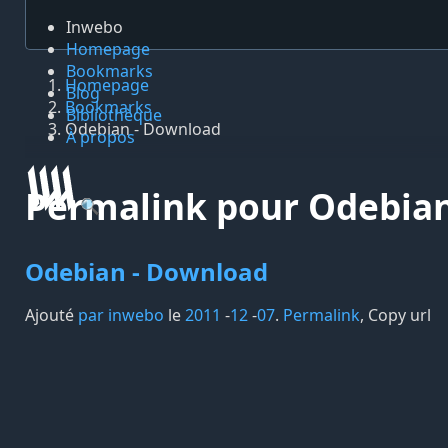
Inwebo
Homepage
Bookmarks
Homepage
Blog
Bookmarks
Bibliothèque
Odebian - Download
À propos
Permalink pour Odebia
🔍
Odebian - Download
Ajouté
par inwebo
le
2011
-
12
-
07
.
Permalink
,
Copy url