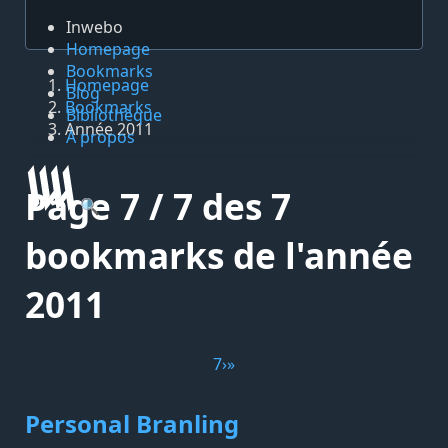
Inwebo
Homepage
Bookmarks
Homepage
Blog
Bookmarks
Bibliothèque
Année 2011
À propos
Page 7 / 7 des 7
🔍
bookmarks de l'année
2011
7
›
»
Personal Branling