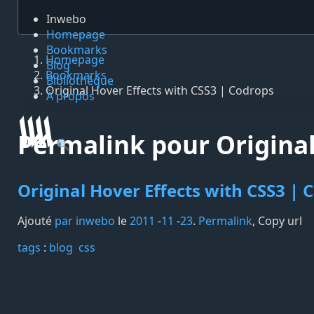
Inwebo
Homepage
Bookmarks
Homepage
Blog
Bookmarks
Bibliothèque
Original Hover Effects with CSS3 | Codrops
À propos
Permalink pour Original
🔍
Original Hover Effects with CSS3 | 
Ajouté
par inwebo
le
2011
-
11
-
23
.
Permalink
,
Copy url
tags️
:
blog
css