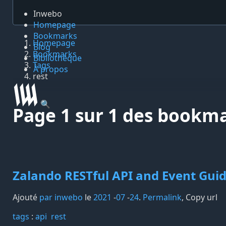
Inwebo
Homepage
Bookmarks
Homepage
Blog
Bookmarks
Bibliothèque
Tags
À propos
rest
🔍
Page 1 sur 1 des bookmar
Zalando RESTful API and Event Guid
Ajouté
par inwebo
le
2021
-
07
-
24
.
Permalink
,
Copy url
tags️
:
api
rest