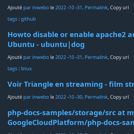
Ajouté
par inwebo
le
2022
-
10
-
31
.
Permalink
,
Copy url
tags️
:
github
Howto disable or enable apache2 a
Ubuntu - ubuntu|dog
Ajouté
par inwebo
le
2022
-
10
-
31
.
Permalink
,
Copy url
tags️
:
linux
Voir Triangle en streaming - film s
Ajouté
par inwebo
le
2022
-
10
-
30
.
Permalink
,
Copy url
php-docs-samples/storage/src at m
GoogleCloudPlatform/php-docs-sam