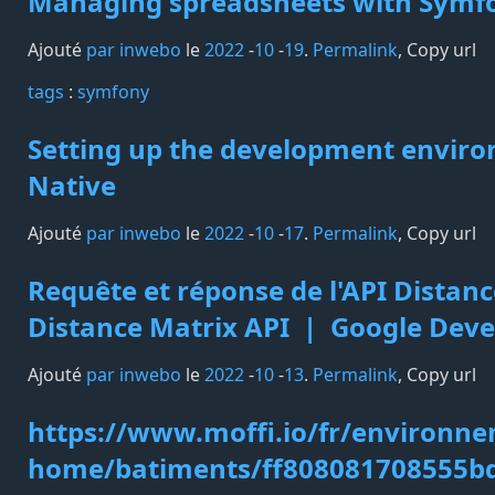
Managing spreadsheets with Symfo
Ajouté
par inwebo
le
2022
-
10
-
19
.
Permalink
,
Copy url
tags️
:
symfony
Setting up the development enviro
Native
Ajouté
par inwebo
le
2022
-
10
-
17
.
Permalink
,
Copy url
Requête et réponse de l'API Distan
Distance Matrix API | Google Deve
Ajouté
par inwebo
le
2022
-
10
-
13
.
Permalink
,
Copy url
https://www.moffi.io/fr/environne
home/batiments/ff808081708555b