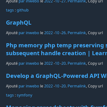
Ajouté
par inwebo
le
2022
-
10
-
27
.
Permalink
,
Copy url
tags️
:
github
GraphQL
Ajouté
par inwebo
le
2022
-
10
-
26
.
Permalink
,
Copy url
Php memory php temp preserving 
subsequent handle creation | Lear
Ajouté
par inwebo
le
2022
-
10
-
20
.
Permalink
,
Copy url
Develop a GraphQL-Powered API W
Ajouté
par inwebo
le
2022
-
10
-
20
.
Permalink
,
Copy url
tags️
:
symfony