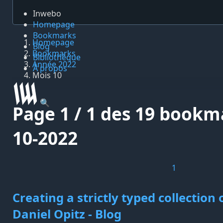
Inwebo
Homepage
Bookmarks
Homepage
Blog
Bookmarks
Bibliothèque
Année 2022
À propos
Mois 10
🔍
Page 1 / 1 des 19 bookm
10-2022
1
Creating a strictly typed collection 
Daniel Opitz - Blog