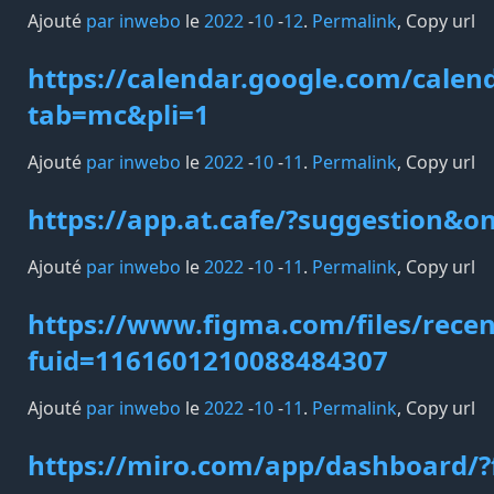
Ajouté
par inwebo
le
2022
-
10
-
12
.
Permalink
,
Copy url
https://calendar.google.com/calen
tab=mc&pli=1
Ajouté
par inwebo
le
2022
-
10
-
11
.
Permalink
,
Copy url
https://app.at.cafe/?suggestion&o
Ajouté
par inwebo
le
2022
-
10
-
11
.
Permalink
,
Copy url
https://www.figma.com/files/recen
fuid=1161601210088484307
Ajouté
par inwebo
le
2022
-
10
-
11
.
Permalink
,
Copy url
https://miro.com/app/dashboard/?