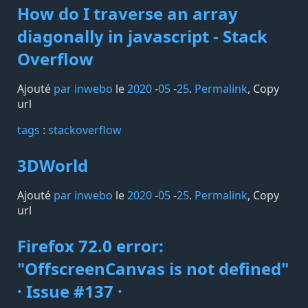
How do I traverse an array
diagonally in javascript - Stack
Overflow
Ajouté
par inwebo
le
2020
-
05
-
25
.
Permalink
,
Copy
url
tags️
:
stackoverflow
3DWorld
Ajouté
par inwebo
le
2020
-
05
-
25
.
Permalink
,
Copy
url
Firefox 72.0 error:
"OffscreenCanvas is not defined"
· Issue #137 ·