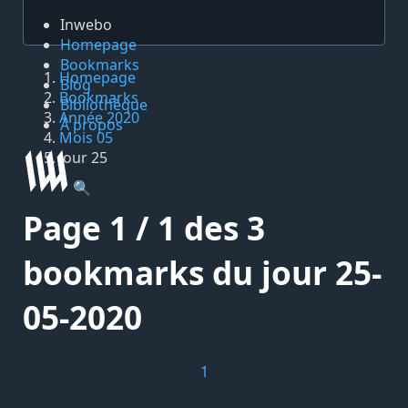
Inwebo
Homepage
Bookmarks
Homepage
Blog
Bookmarks
Bibliothèque
Année 2020
À propos
Mois 05
Jour 25
🔍
Page 1 / 1 des 3
bookmarks du jour 25-
05-2020
1