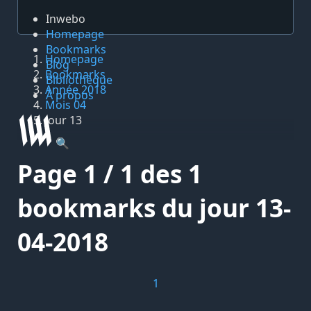
Inwebo
Homepage
Bookmarks
Homepage
Blog
Bookmarks
Bibliothèque
Année 2018
À propos
Mois 04
Jour 13
🔍
Page 1 / 1 des 1
bookmarks du jour 13-
04-2018
1