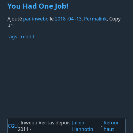
You Had One Job!
Ajouté
par inwebo
le
2018
-
04
-
13
.
Permalink
,
Copy
url
tags️
:
reddit
- Inwebo Veritas depuis
Julien
Retour
CGU
-
2011 -
Hannotin
haut