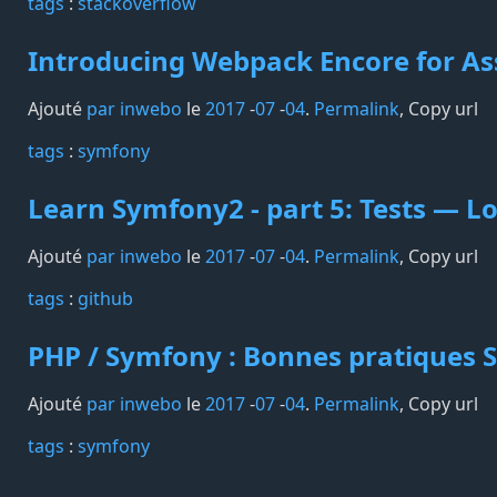
tags️
:
stackoverflow
Introducing Webpack Encore for A
Ajouté
par inwebo
le
2017
-
07
-
04
.
Permalink
,
Copy url
tags️
:
symfony
Learn Symfony2 - part 5: Tests — L
Ajouté
par inwebo
le
2017
-
07
-
04
.
Permalink
,
Copy url
tags️
:
github
PHP / Symfony : Bonnes pratiques S
Ajouté
par inwebo
le
2017
-
07
-
04
.
Permalink
,
Copy url
tags️
:
symfony