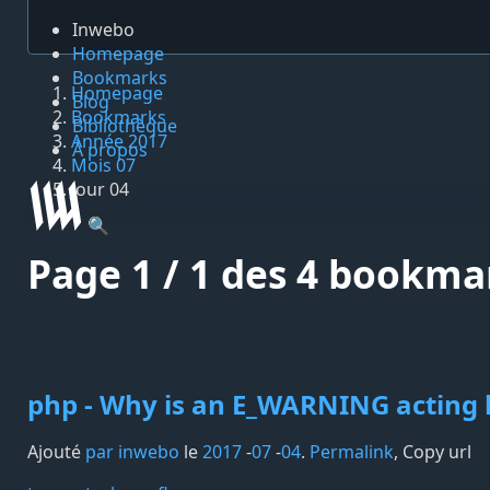
Inwebo
Homepage
Bookmarks
Homepage
Blog
Bookmarks
Bibliothèque
Année 2017
À propos
Mois 07
Jour 04
🔍
Page 1 / 1 des 4 bookma
php - Why is an E_WARNING acting l
Ajouté
par inwebo
le
2017
-
07
-
04
.
Permalink
,
Copy url