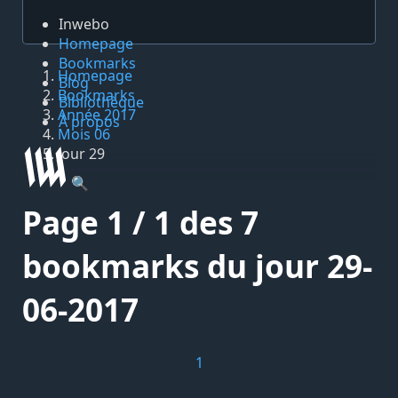
Inwebo
Homepage
Bookmarks
Homepage
Blog
Bookmarks
Bibliothèque
Année 2017
À propos
Mois 06
Jour 29
🔍
Page 1 / 1 des 7
bookmarks du jour 29-
06-2017
1