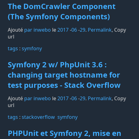
The DomCrawler Component
(The Symfony Components)
Ajouté
par inwebo
le
2017
-
06
-
29
.
Permalink
,
Copy
url
tags️
:
symfony
Symfony 2 w/ PhpUnit 3.6 :
changing target hostname for
test purposes - Stack Overflow
Ajouté
par inwebo
le
2017
-
06
-
29
.
Permalink
,
Copy
url
tags️
:
stackoverflow
symfony
PHPUnit et Symfony 2, mise en