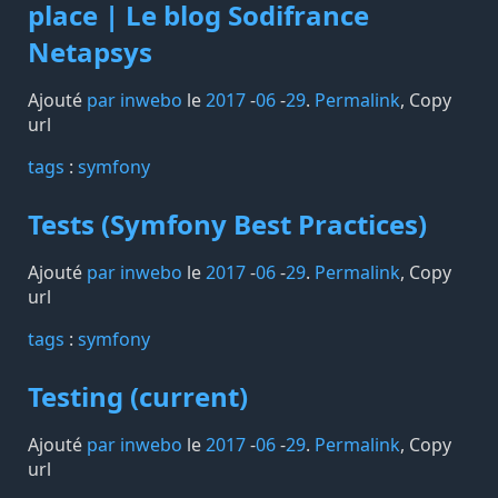
place | Le blog Sodifrance
Netapsys
Ajouté
par inwebo
le
2017
-
06
-
29
.
Permalink
,
Copy
url
tags️
:
symfony
Tests (Symfony Best Practices)
Ajouté
par inwebo
le
2017
-
06
-
29
.
Permalink
,
Copy
url
tags️
:
symfony
Testing (current)
Ajouté
par inwebo
le
2017
-
06
-
29
.
Permalink
,
Copy
url