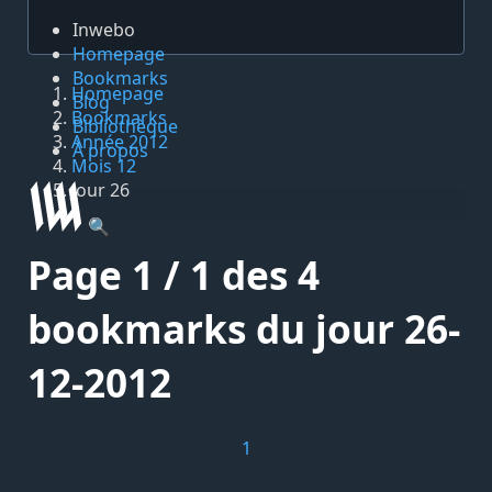
Inwebo
Homepage
Bookmarks
Homepage
Blog
Bookmarks
Bibliothèque
Année 2012
À propos
Mois 12
Jour 26
🔍
Page 1 / 1 des 4
bookmarks du jour 26-
12-2012
1