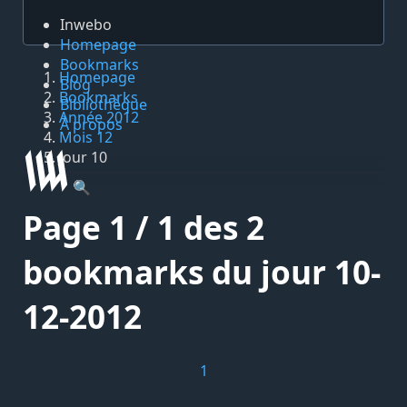
Inwebo
Homepage
Bookmarks
Homepage
Blog
Bookmarks
Bibliothèque
Année 2012
À propos
Mois 12
Jour 10
🔍
Page 1 / 1 des 2
bookmarks du jour 10-
12-2012
1