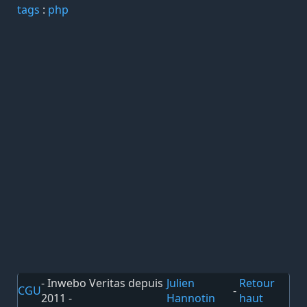
tags️
:
php
- Inwebo Veritas depuis
Julien
Retour
CGU
-
2011 -
Hannotin
haut