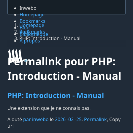
Inwebo
Homepage
Bookmarks
Homepage
Blog
Bookmarks
Bibliothèque
PHP: Introduction - Manual
À propos
Permalink pour PHP:
🔍
Introduction - Manual
PHP: Introduction - Manual
Une extension que je ne connais pas.
Ajouté
par inwebo
le
2026
-
02
-
25
.
Permalink
,
Copy
url