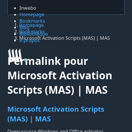
Inwebo
Homepage
Bookmarks
Homepage
Blog
Bookmarks
Bibliothèque
Microsoft Activation Scripts (MAS) | MAS
À propos
Permalink pour
🔍
Microsoft Activation
Scripts (MAS) | MAS
Microsoft Activation Scripts
(MAS) | MAS
Open-source Windows and Office activator