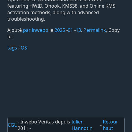
featuring HWID, Ohook, KMS38, and Online KMS
activation methods, along with advanced
troubleshooting.
Ajouté
par inwebo
le
2025
-
01
-
13
.
Permalink
,
Copy
url
tags️
:
OS
- Inwebo Veritas depuis
Julien
Retour
CGU
-
2011 -
Hannotin
haut