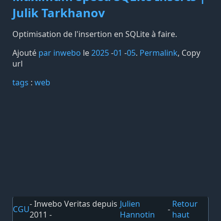
Julik Tarkhanov
Optimisation de l'insertion en SQLite à faire.
Ajouté
par inwebo
le
2025
-
01
-
05
.
Permalink
,
Copy
url
tags️
:
web
- Inwebo Veritas depuis
Julien
Retour
CGU
-
2011 -
Hannotin
haut