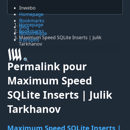
Inwebo
Homepage
Bookmarks
Homepage
Blog
Bookmarks
Bibliothèque
Maximum Speed SQLite Inserts | Julik
À propos
Tarkhanov
🔍
Permalink pour
Maximum Speed
SQLite Inserts | Julik
Tarkhanov
Maximum Speed SQLite Inserts |