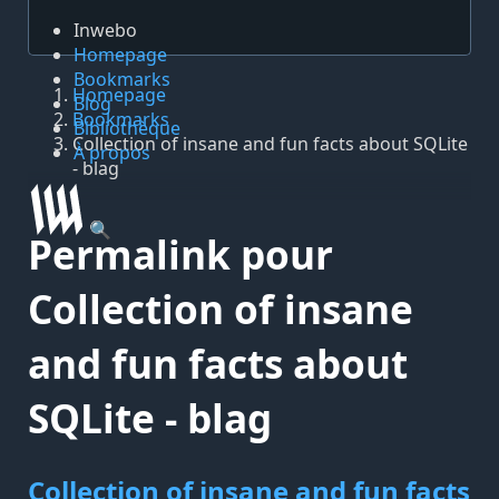
Inwebo
Homepage
Bookmarks
Homepage
Blog
Bookmarks
Bibliothèque
Collection of insane and fun facts about SQLite
À propos
- blag
🔍
Permalink pour
Collection of insane
and fun facts about
SQLite - blag
Collection of insane and fun facts