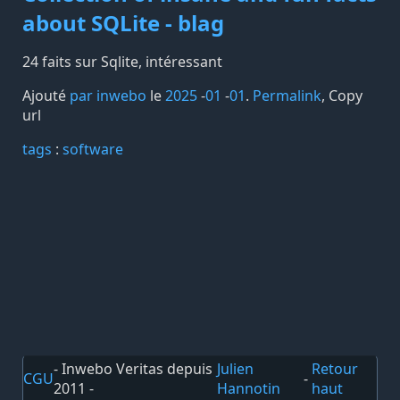
about SQLite - blag
24 faits sur Sqlite, intéressant
Ajouté
par inwebo
le
2025
-
01
-
01
.
Permalink
,
Copy
url
tags️
:
software
- Inwebo Veritas depuis
Julien
Retour
CGU
-
2011 -
Hannotin
haut