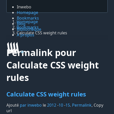
Inwebo
Homepage
Bookmarks
Homepage
Blog
Bookmarks
Bibliothèque
Calculate CSS weight rules
À propos
Permalink pour
🔍
Calculate CSS weight
rules
Calculate CSS weight rules
Ajouté
par inwebo
le
2012
-
10
-
15
.
Permalink
,
Copy
url