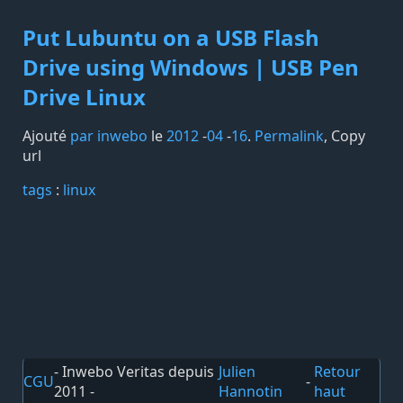
Put Lubuntu on a USB Flash
Drive using Windows | USB Pen
Drive Linux
Ajouté
par inwebo
le
2012
-
04
-
16
.
Permalink
,
Copy
url
tags️
:
linux
- Inwebo Veritas depuis
Julien
Retour
CGU
-
2011 -
Hannotin
haut