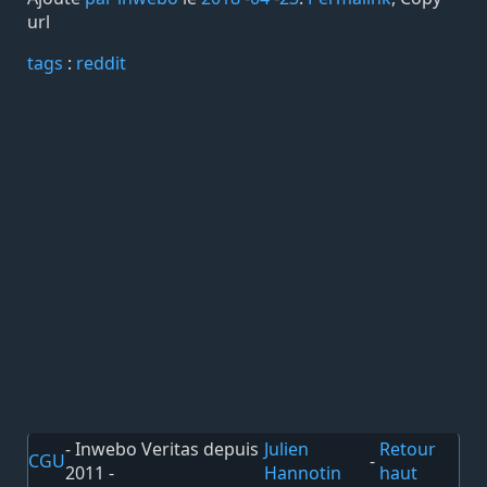
url
tags️
:
reddit
- Inwebo Veritas depuis
Julien
Retour
CGU
-
2011 -
Hannotin
haut