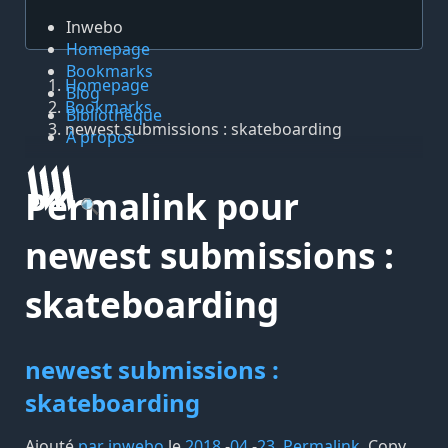
Inwebo
Homepage
Bookmarks
Homepage
Blog
Bookmarks
Bibliothèque
newest submissions : skateboarding
À propos
Permalink pour
🔍
newest submissions :
skateboarding
newest submissions :
skateboarding
Ajouté
par inwebo
le
2018
-
04
-
23
.
Permalink
,
Copy