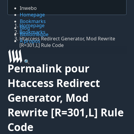
Inwebo
Homepage
Bookmarks
Homepage
Blog
Bookmarks
Bibliothèque
Htaccess Redirect Generator, Mod Rewrite
À propos
[R=301,L] Rule Code
🔍
Permalink pour
Htaccess Redirect
Generator, Mod
Rewrite [R=301,L] Rule
Code