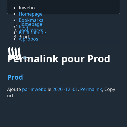
Inwebo
Homepage
Bookmarks
Homepage
Blog
Bookmarks
Bibliothèque
Prod
À propos
Permalink pour Prod
🔍
Prod
Ajouté
par inwebo
le
2020
-
12
-
01
.
Permalink
,
Copy
url