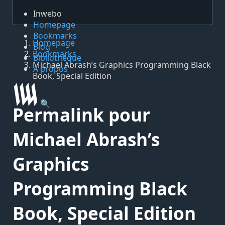
Inwebo
Homepage
Bookmarks
Homepage
Blog
Bookmarks
Bibliothèque
Michael Abrash’s Graphics Programming Black
À propos
Book, Special Edition
🔍
Permalink pour
Michael Abrash’s
Graphics
Programming Black
Book, Special Edition