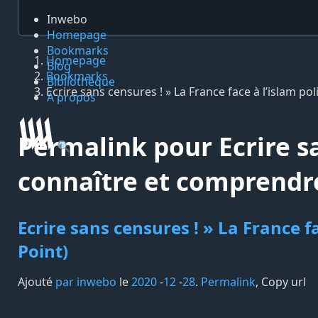
Inwebo
Homepage
Bookmarks
Homepage
Blog
Bookmarks
Bibliothèque
Ecrire sans censures ! » La France face à l’islam po
À propos
Permalink pour Ecrire san
🔍
connaître et comprendre
Ecrire sans censures ! » La France f
Point)
Ajouté
par inwebo
le
2020
-
12
-
28
.
Permalink
,
Copy url