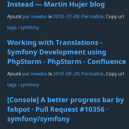
Instead — Martin Hujer blog
Ajouté
par inwebo
le
2018
-
10
-
08
.
Permalink
,
Copy url
tags️
:
symfony
Working with Translations -
Symfony Development using
PhpStorm - PhpStorm - Confluence
Ajouté
par inwebo
le
2018
-
08
-
29
.
Permalink
,
Copy url
tags️
:
symfony
[Console] A better progress bar by
fabpot · Pull Request #10356 ·
symfony/symfony