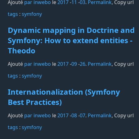
Ajouté
par inwebo
le
2017
-
11
-
03
.
Permalink
,
Copy url
tags️
:
symfony
Dynamic mapping in Doctrine and
Symfony: How to extend entities -
Theodo
Ajouté
par inwebo
le
2017
-
09
-
26
.
Permalink
,
Copy url
tags️
:
symfony
Internationalization (Symfony
Best Practices)
Ajouté
par inwebo
le
2017
-
08
-
07
.
Permalink
,
Copy url
tags️
:
symfony