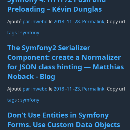
Preloading – Kévin Dunglas
Ajouté
par inwebo
le
2018
-
11
-
28
.
Permalink
,
Copy url
tags️
:
symfony
The Symfony2 Serializer
Component: create a Normalizer
for JSON class hinting — Matthias
Noback - Blog
Ajouté
par inwebo
le
2018
-
11
-
23
.
Permalink
,
Copy url
tags️
:
symfony
Don't Use Entities in Symfony
Forms. Use Custom Data Objects