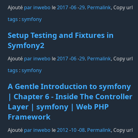
Ajouté
par inwebo
le
2017
-
06
-
29
.
Permalink
,
Copy url
tags️
:
symfony
Setup Testing and Fixtures in
Symfony2
Ajouté
par inwebo
le
2017
-
06
-
29
.
Permalink
,
Copy url
tags️
:
symfony
A Gentle Introduction to symfony
| Chapter 6 - Inside The Controller
Layer | symfony | Web PHP
Framework
Ajouté
par inwebo
le
2012
-
10
-
08
.
Permalink
,
Copy url