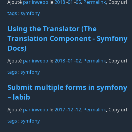
Ajouté
par inwebo
le
2018
-
01
-
05
.
Permalink
,
Copy url
tags️
:
symfony
Using the Translator (The
Translation Component - Symfony
Docs)
Ajouté
par inwebo
le
2018
-
01
-
02
.
Permalink
,
Copy url
tags️
:
symfony
Submit multiple forms in symfony
– labib
Ajouté
par inwebo
le
2017
-
12
-
12
.
Permalink
,
Copy url
tags️
:
symfony