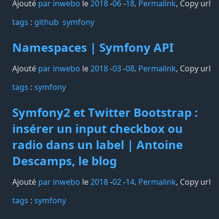
Ajouté
par inwebo
le
2018
-
06
-
18
.
Permalink
,
Copy url
tags️
:
github
symfony
Namespaces | Symfony API
Ajouté
par inwebo
le
2018
-
03
-
08
.
Permalink
,
Copy url
tags️
:
symfony
Symfony2 et Twitter Bootstrap :
insérer un input checkbox ou
radio dans un label | Antoine
Descamps, le blog
Ajouté
par inwebo
le
2018
-
02
-
14
.
Permalink
,
Copy url
tags️
:
symfony