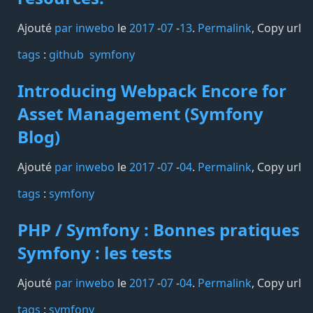
Ajouté
par inwebo
le
2017
-
07
-
13
.
Permalink
,
Copy url
tags️
:
github
symfony
Introducing Webpack Encore for
Asset Management (Symfony
Blog)
Ajouté
par inwebo
le
2017
-
07
-
04
.
Permalink
,
Copy url
tags️
:
symfony
PHP / Symfony : Bonnes pratiques
Symfony : les tests
Ajouté
par inwebo
le
2017
-
07
-
04
.
Permalink
,
Copy url
tags️
:
symfony