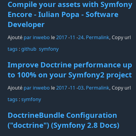
Compile your assets with Symfony
Encore - Iulian Popa - Software
Developer
Ajouté
par inwebo
le
2017
-
11
-
24
.
Permalink
,
Copy url
tags️
:
github
symfony
Improve Doctrine performance up
to 100% on your Symfony2 project
Ajouté
par inwebo
le
2017
-
11
-
03
.
Permalink
,
Copy url
tags️
:
symfony
DoctrineBundle Configuration
("doctrine") (Symfony 2.8 Docs)