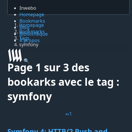
Inwebo
Homepage
Bookmarks
Homepage
Blog
Bookmarks
Bibliothèque
Tags
À propos
symfony
🔍
Page 1 sur 3 des
bookarks avec le tag :
symfony
«
‹
1
Symfony 4: HTTP/2 Push and