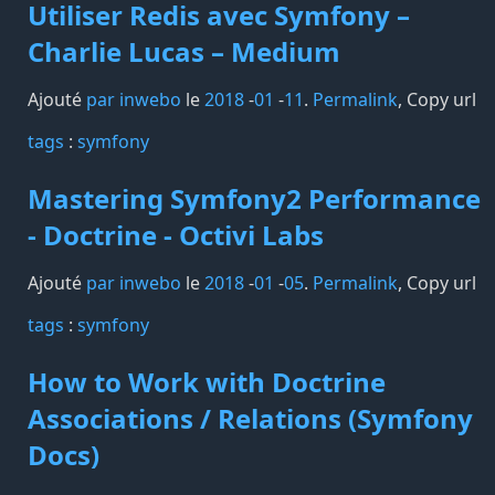
Utiliser Redis avec Symfony –
Charlie Lucas – Medium
Ajouté
par inwebo
le
2018
-
01
-
11
.
Permalink
,
Copy url
tags️
:
symfony
Mastering Symfony2 Performance
- Doctrine - Octivi Labs
Ajouté
par inwebo
le
2018
-
01
-
05
.
Permalink
,
Copy url
tags️
:
symfony
How to Work with Doctrine
Associations / Relations (Symfony
Docs)