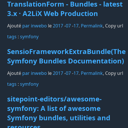
TranslationForm - Bundles - latest
3.x · A2LiX Web Production
Ajouté
par inwebo
le
2017
-
07
-
17
.
Permalink
,
Copy url
tags️
:
symfony
SensioFrameworkExtraBundle(The
Symfony Bundles Documentation)
Ajouté
par inwebo
le
2017
-
07
-
17
.
Permalink
,
Copy url
tags️
:
symfony
sitepoint-editors/awesome-
symfony: A list of awesome
Symfony bundles, utilities and
resources.