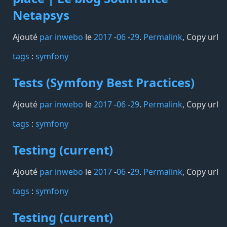
Netapsys
Ajouté
par inwebo
le
2017
-
06
-
29
.
Permalink
,
Copy url
tags️
:
symfony
Tests (Symfony Best Practices)
Ajouté
par inwebo
le
2017
-
06
-
29
.
Permalink
,
Copy url
tags️
:
symfony
Testing (current)
Ajouté
par inwebo
le
2017
-
06
-
29
.
Permalink
,
Copy url
tags️
:
symfony
Testing (current)