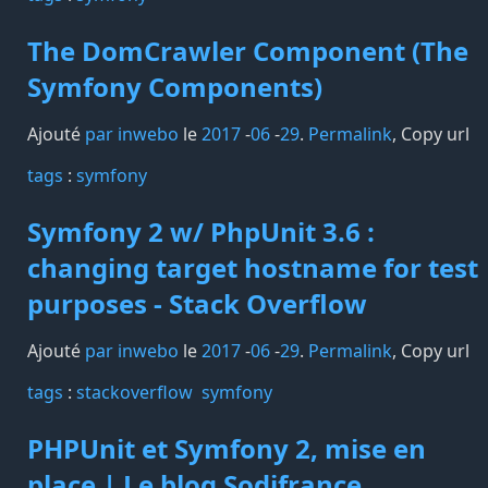
The DomCrawler Component (The
Symfony Components)
Ajouté
par inwebo
le
2017
-
06
-
29
.
Permalink
,
Copy url
tags️
:
symfony
Symfony 2 w/ PhpUnit 3.6 :
changing target hostname for test
purposes - Stack Overflow
Ajouté
par inwebo
le
2017
-
06
-
29
.
Permalink
,
Copy url
tags️
:
stackoverflow
symfony
PHPUnit et Symfony 2, mise en
place | Le blog Sodifrance